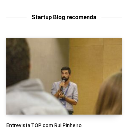
b
s
i
t
Startup Blog recomenda
e
Entrevista TOP com Rui Pinheiro