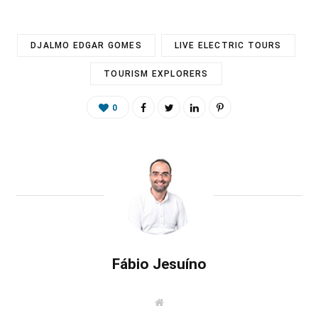
DJALMO EDGAR GOMES
LIVE ELECTRIC TOURS
TOURISM EXPLORERS
0
Fábio Jesuíno
W
e