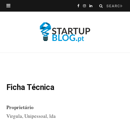
Search
F
I
L
for:
a
n
i
c
s
n
e
t
k
b
a
e
o
g
d
o
r
I
Ficha Técnica
k
a
n
m
Proprietário
Virgula, Unipessoal, lda