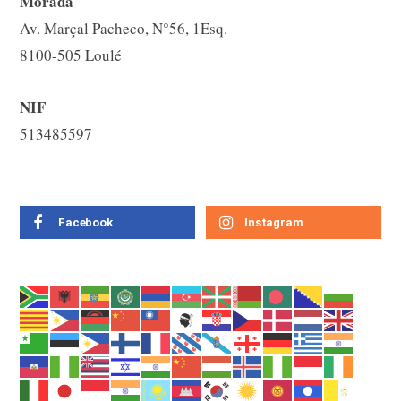
Morada
Av. Marçal Pacheco, N°56, 1Esq.
8100-505 Loulé
NIF
513485597
Facebook
Instagram