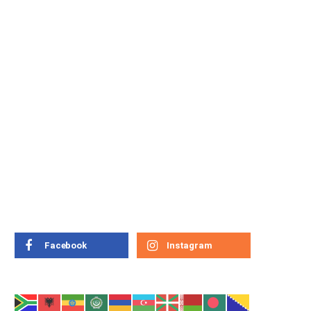
FUTURO
o
O poder transformador
da Inteligência Artificial
FÁBIO JESUÍNO
7 FEVEREIRO, 2026
Facebook
Instagram