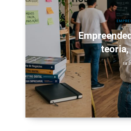
EMPRE
Empreended
teoria
18 