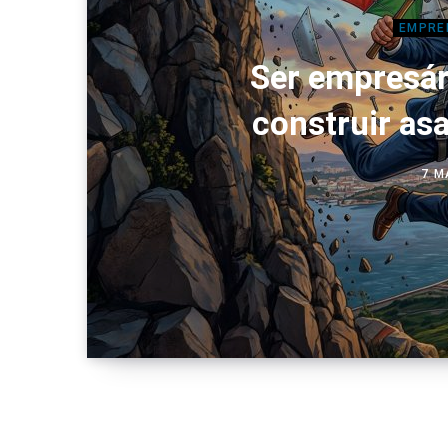
EMPRE
Ser empresár
construir as
7 M