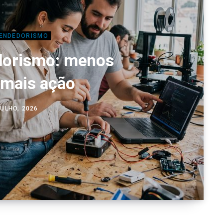
ENDEDORISMO
orismo: menos
, mais ação
JULHO, 2026