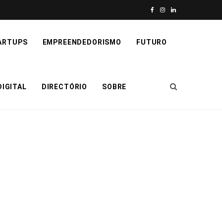
F
I
L
a
n
i
ARTUPS
EMPREENDEDORISMO
FUTURO
c
s
n
e
t
k
IGITAL
DIRECTÓRIO
SOBRE
b
a
e
o
g
d
o
r
I
k
a
n
m