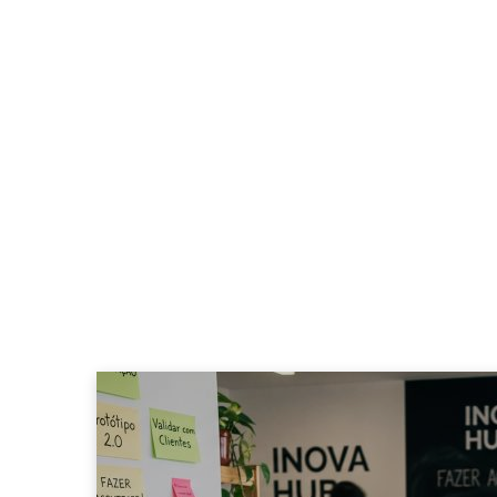
EMPREENDEDORISMO
Empreendedorismo: me
mais ação
FÁBIO JESUÍNO
18 JULHO, 2026