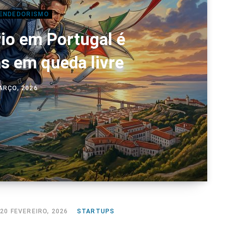
ENDEDORISMO
io em Portugal é
as em queda livre
ARÇO, 2026
20 FEVEREIRO, 2026
STARTUPS