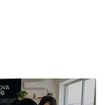
FUTURO
As profissões que vã
nos teoria,
marcar o futuro do
trabalho
FÁBIO JESUÍNO
17 ABRIL, 2026