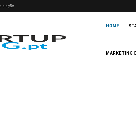
ais ação
HOME
ST
MARKETING D