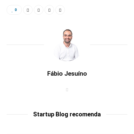
0
Fábio Jesuíno
W
e
b
s
i
t
Startup Blog recomenda
e