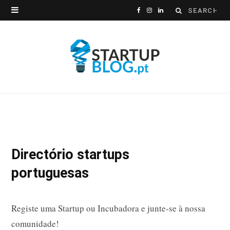
Search
F
I
L
for:
a
n
i
c
s
n
e
t
k
b
a
e
o
g
d
o
r
I
Directório startups
k
a
n
portuguesas
m
Registe uma Startup ou Incubadora e junte-se à nossa
comunidade!