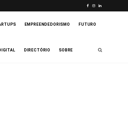
F
I
L
a
n
i
ARTUPS
EMPREENDEDORISMO
FUTURO
c
s
n
e
t
k
IGITAL
DIRECTÓRIO
SOBRE
b
a
e
o
g
d
o
r
I
k
a
n
m