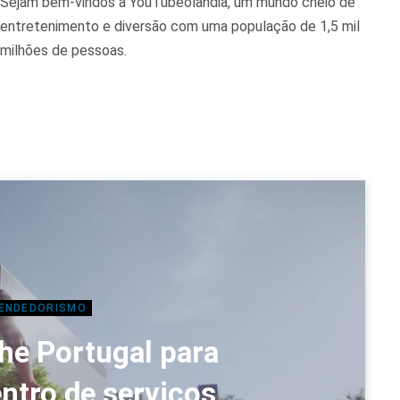
Sejam bem-vindos à YouTubeolândia, um mundo cheio de
entretenimento e diversão com uma população de 1,5 mil
milhões de pessoas.
ENDEDORISMO
he Portugal para
entro de serviços