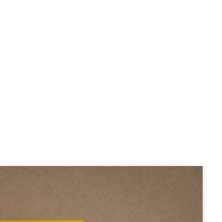
FUTURO
As profissões que vã
nos teoria,
marcar o futuro do
trabalho
FÁBIO JESUÍNO
17 ABRIL, 2026