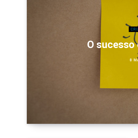
CR
O sucesso 
8 M