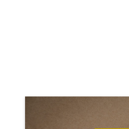
EMPREENDEDORISMO
Empreendedorismo: me
mais ação
FÁBIO JESUÍNO
18 JULHO, 2026