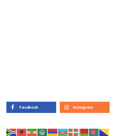
FUTURO
o
O poder transformador
da Inteligência Artificial
FÁBIO JESUÍNO
7 FEVEREIRO, 2026
Facebook
Instagram