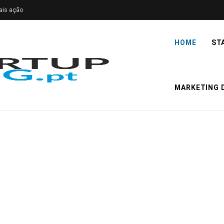
ais ação
HOME
ST
MARKETING D