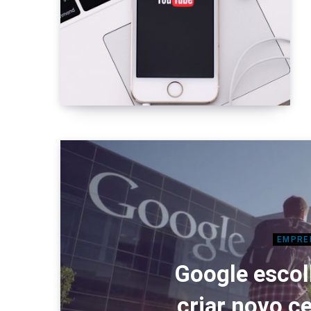
EMPRE
Google escol
criar novo c