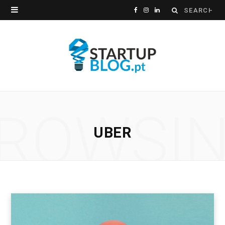
Search
F
I
L
for:
a
n
i
c
s
n
e
t
k
b
a
e
ROWSI
o
g
d
UBER
o
r
I
k
a
n
m