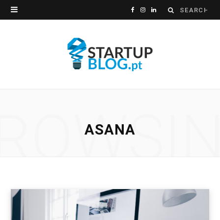
Search
F
I
L
for:
a
n
i
c
s
n
e
t
k
b
a
e
ROWSI
o
g
d
ASANA
o
r
I
k
a
n
m