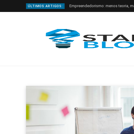
Empreendedorismo: menos teoria, m
ÚLTIMOS ARTIGOS: