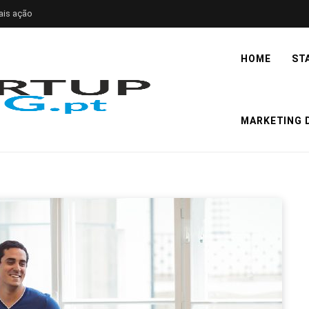
ais ação
HOME
ST
MARKETING D