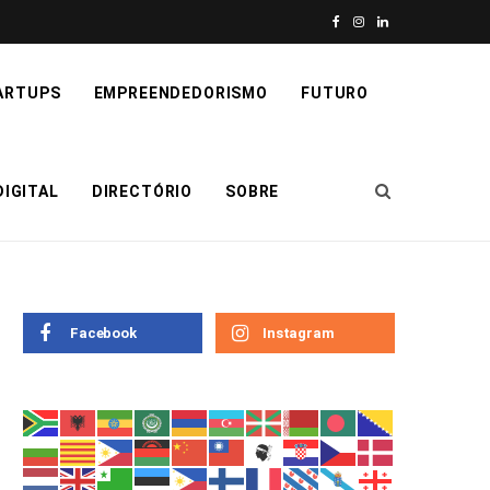
F
I
L
a
n
i
ARTUPS
EMPREENDEDORISMO
FUTURO
c
s
n
e
t
k
IGITAL
DIRECTÓRIO
SOBRE
b
a
e
o
g
d
o
r
I
k
a
n
Facebook
Instagram
m