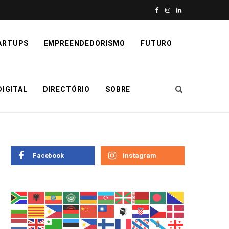
F
I
L
a
n
i
ARTUPS
EMPREENDEDORISMO
FUTURO
c
s
n
e
t
k
IGITAL
DIRECTÓRIO
SOBRE
b
a
e
o
g
d
o
r
I
k
a
n
Facebook
Instagram
m