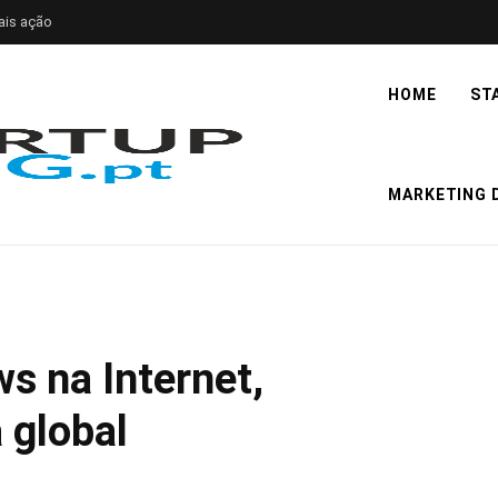
ais ação
HOME
ST
MARKETING D
s na Internet,
 global