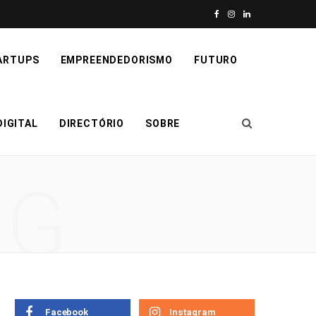
F
I
L
a
n
i
ARTUPS
EMPREENDEDORISMO
FUTURO
c
s
n
e
t
k
IGITAL
DIRECTÓRIO
SOBRE
b
a
e
o
g
d
NG
o
r
I
k
a
n
m
Facebook
Instagram