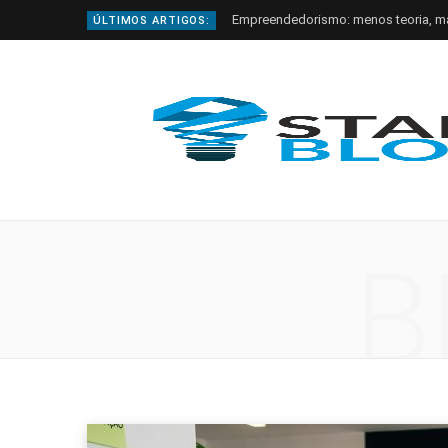
Empreendedorismo: menos teoria, m
ÚLTIMOS ARTIGOS:
B