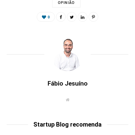
OPINIÃO
0
Fábio Jesuíno
W
e
b
s
i
t
Startup Blog recomenda
e