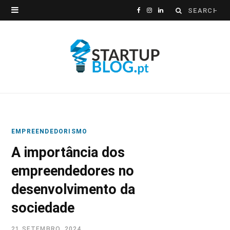
Search
F
I
L
for:
a
n
i
c
s
n
e
t
k
b
a
e
o
g
d
EMPREENDEDORISMO
o
r
I
A importância dos
k
a
n
empreendedores no
m
desenvolvimento da
sociedade
21 SETEMBRO, 2024