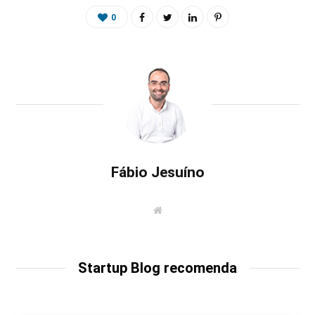
0
Fábio Jesuíno
W
e
b
s
i
t
Startup Blog recomenda
e