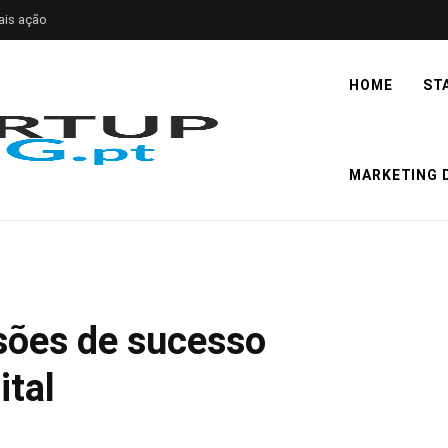
ais ação
HOME
ST
MARKETING D
sões de sucesso
ital