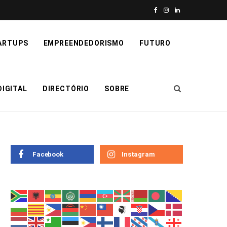
F
I
L
a
n
i
ARTUPS
EMPREENDEDORISMO
FUTURO
c
s
n
e
t
k
IGITAL
DIRECTÓRIO
SOBRE
b
a
e
o
g
d
o
r
I
k
a
n
Facebook
Instagram
m