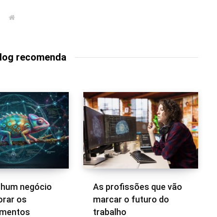
W
e
b
s
i
t
Blog recomenda
e
nhum negócio
As profissões que vão
orar os
marcar o futuro do
imentos
trabalho