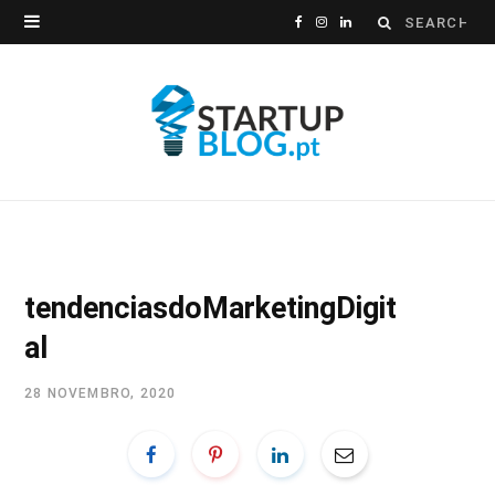
Search
F
I
L
for:
a
n
i
c
s
n
e
t
k
b
a
e
o
g
d
o
r
I
tendenciasdoMarketingDigit
k
a
n
al
m
28 NOVEMBRO, 2020