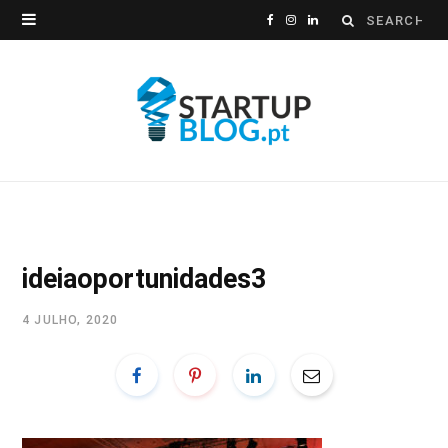
Search
F
I
L
for:
a
n
i
c
s
n
e
t
k
b
a
e
o
g
d
o
r
I
ideiaoportunidades3
k
a
n
4 JULHO, 2020
m