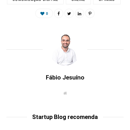
0
Fábio Jesuíno
W
e
b
s
i
t
Startup Blog recomenda
e