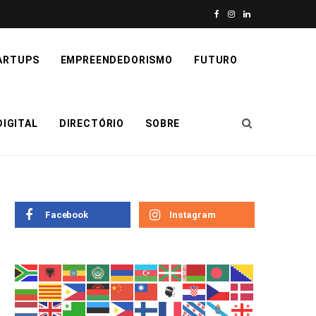
F
I
L
a
n
i
ARTUPS
EMPREENDEDORISMO
FUTURO
c
s
n
e
t
k
IGITAL
DIRECTÓRIO
SOBRE
b
a
e
o
g
d
o
r
I
k
a
n
Facebook
Instagram
m