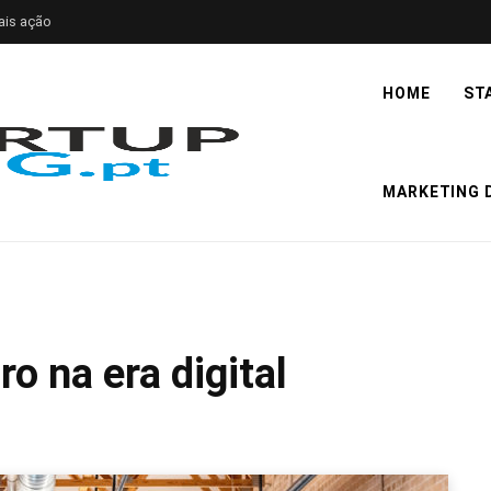
ais ação
HOME
ST
MARKETING D
o na era digital