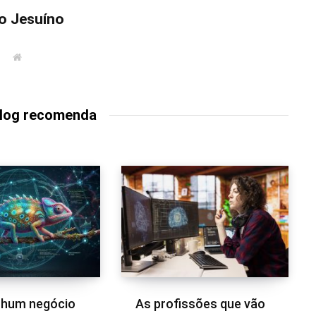
o Jesuíno
W
e
b
s
i
t
Blog recomenda
e
nhum negócio
As profissões que vão