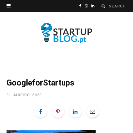
Search
F
I
L
for:
a
n
i
c
s
n
e
t
k
b
a
e
o
g
d
o
r
I
GoogleforStartups
k
a
n
31 JANEIRO, 2020
m