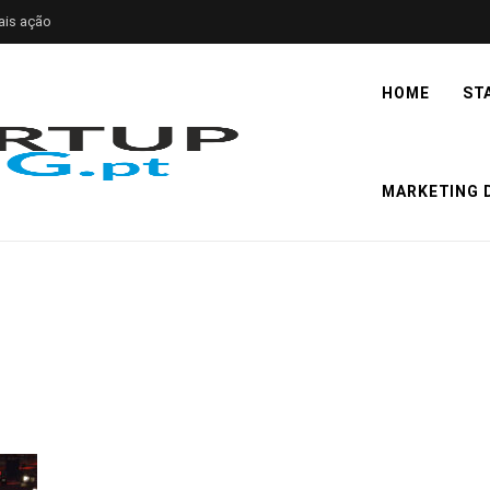
ais ação
HOME
ST
MARKETING D