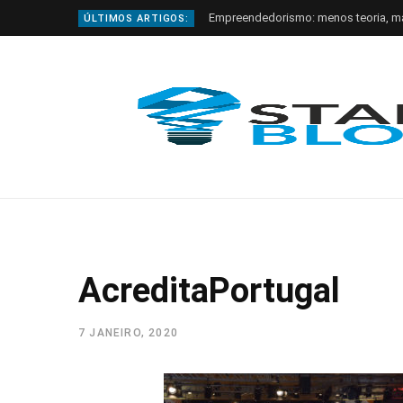
Empreendedorismo: menos teoria, m
ÚLTIMOS ARTIGOS:
AcreditaPortugal
7 JANEIRO, 2020