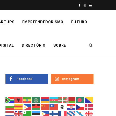
F
I
L
a
n
i
ARTUPS
EMPREENDEDORISMO
FUTURO
c
s
n
e
t
k
IGITAL
DIRECTÓRIO
SOBRE
b
a
e
o
g
d
o
r
I
k
a
n
Facebook
Instagram
m