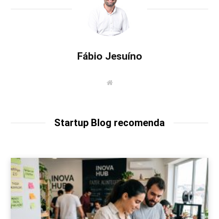
Fábio Jesuíno
W
e
b
s
i
t
Startup Blog recomenda
e