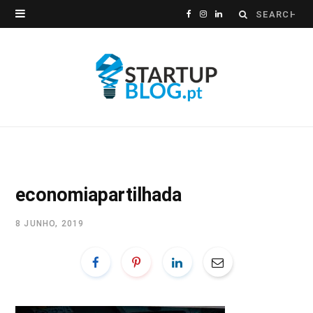
Search
F
I
L
for:
a
n
i
c
s
n
e
t
k
b
a
e
o
g
d
o
r
I
economiapartilhada
k
a
n
8 JUNHO, 2019
m