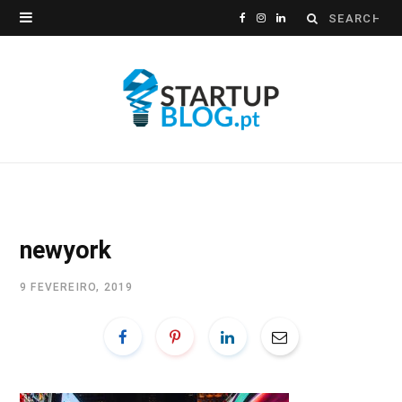
Search
F
I
L
for:
a
n
i
c
s
n
e
t
k
b
a
e
o
g
d
o
r
I
newyork
k
a
n
9 FEVEREIRO, 2019
m