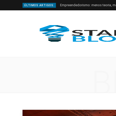
Empreendedorismo: menos teoria, m
ÚLTIMOS ARTIGOS:
B