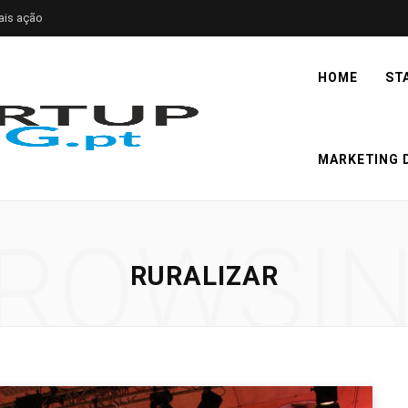
ais ação
HOME
ST
MARKETING D
ROWSI
RURALIZAR