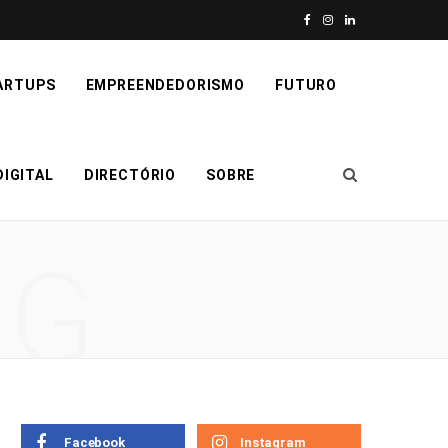
F
I
L
a
n
i
ARTUPS
EMPREENDEDORISMO
FUTURO
c
s
n
e
t
k
IGITAL
DIRECTÓRIO
SOBRE
b
a
e
o
g
d
NG
o
r
I
k
a
n
m
Facebook
Instagram