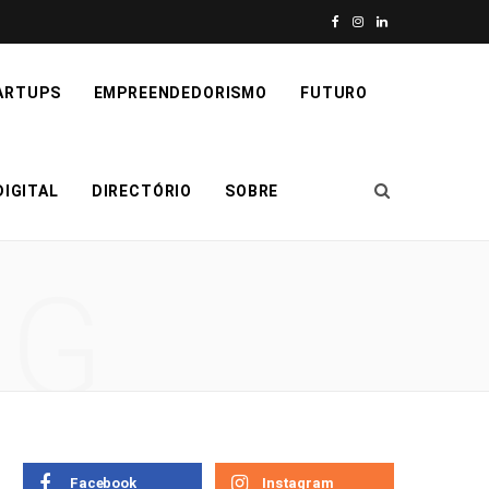
F
I
L
a
n
i
ARTUPS
EMPREENDEDORISMO
FUTURO
c
s
n
e
t
k
IGITAL
DIRECTÓRIO
SOBRE
b
a
e
o
g
d
NG
o
r
I
k
a
n
m
Facebook
Instagram