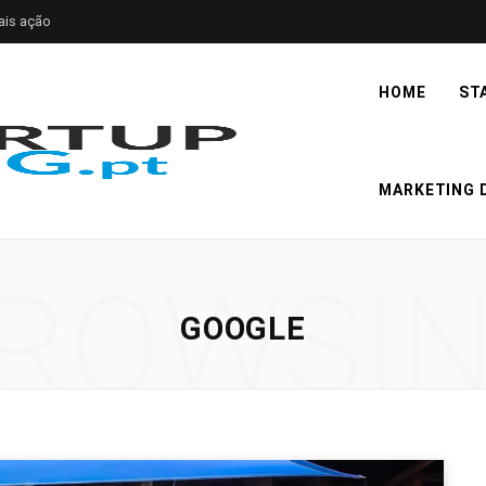
ais ação
HOME
ST
MARKETING D
ROWSI
GOOGLE