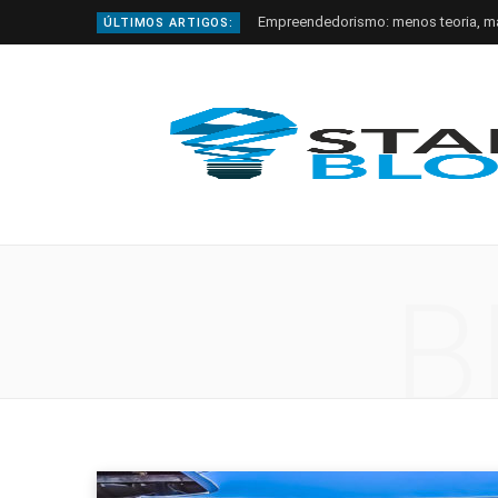
Empreendedorismo: menos teoria, m
ÚLTIMOS ARTIGOS:
B