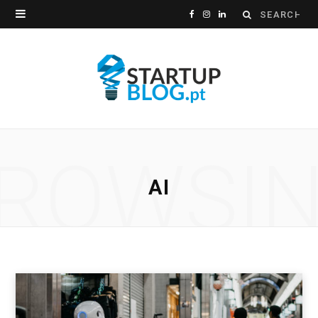
Search
F
I
L
for:
a
n
i
c
s
n
e
t
k
b
a
e
ROWSI
o
g
d
AI
o
r
I
k
a
n
m