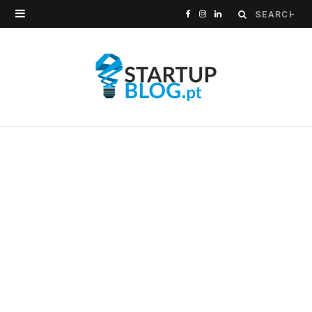
Search
F
I
L
for:
a
n
i
c
s
n
e
t
k
b
a
e
o
g
d
o
r
I
k
a
n
m
EMPREENDEDORISMO
Empreendedorismo: menos