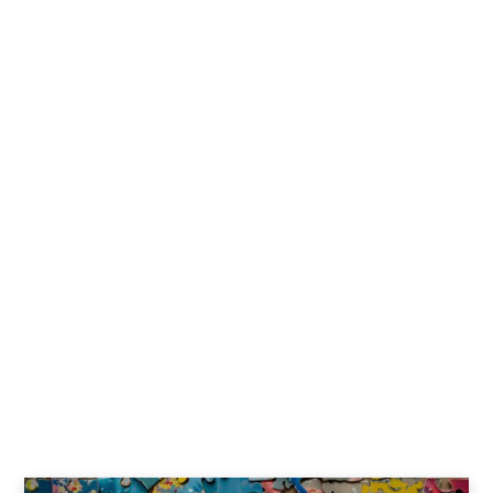
teoria, mais ação
FÁBIO JESUÍNO
18 JULHO, 2026
FUTURO
FUTURO
O poder
As profissões que
transformador da
vão marcar o
Inteligência
futuro do trabalho
Artificial