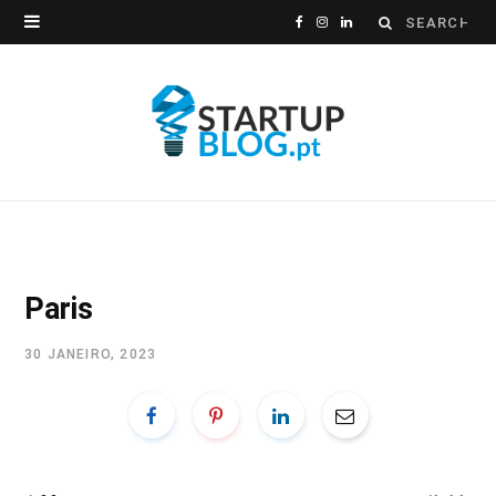
Search
F
I
L
for:
a
n
i
c
s
n
e
t
k
b
a
e
o
g
d
o
r
I
Paris
k
a
n
30 JANEIRO, 2023
m