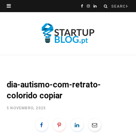
Search
F
I
L
for:
a
n
i
c
s
n
e
t
k
b
a
e
o
g
d
o
r
I
dia-autismo-com-retrato-
k
a
n
colorido copiar
m
5 NOVEMBRO, 2025