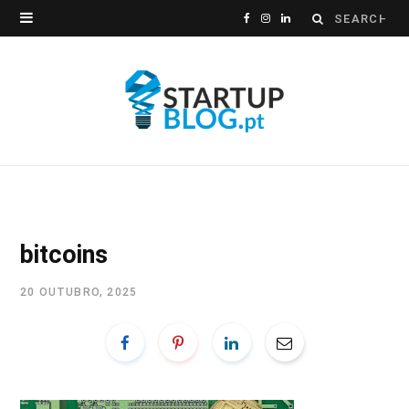
Search
F
I
L
for:
a
n
i
c
s
n
e
t
k
b
a
e
o
g
d
o
r
I
bitcoins
k
a
n
20 OUTUBRO, 2025
m