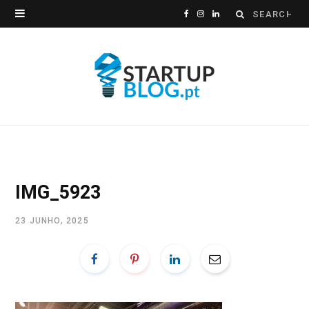
Search
F
I
L
for:
a
n
i
c
s
n
e
t
k
b
a
e
o
g
d
o
r
I
IMG_5923
k
a
n
23 JUNHO, 2025
m