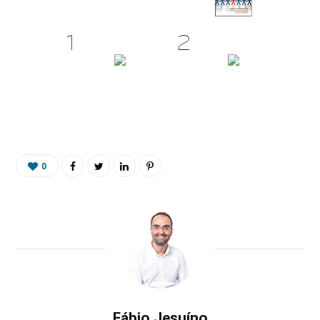
0
Fábio Jesuíno