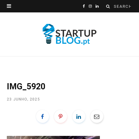
Search
F
I
L
for:
a
n
i
c
s
n
e
t
k
b
a
e
o
g
d
o
r
I
IMG_5920
k
a
n
23 JUNHO, 2025
m