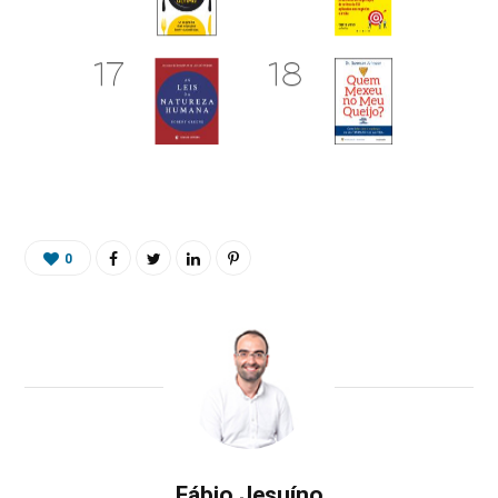
0
Fábio Jesuíno