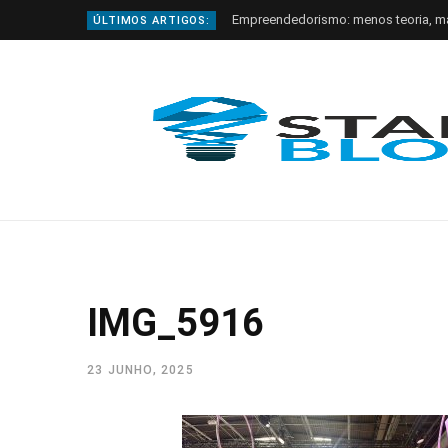
Empreendedorismo: menos teoria, m
ÚLTIMOS ARTIGOS:
IMG_5916
23 JUNHO, 2025