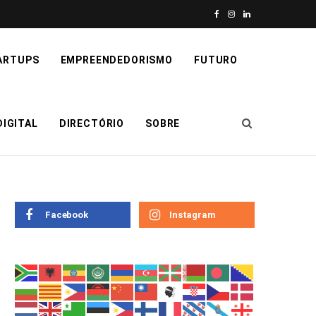
F
I
L
a
n
i
ARTUPS
EMPREENDEDORISMO
FUTURO
c
s
n
e
t
k
IGITAL
DIRECTÓRIO
SOBRE
b
a
e
o
g
d
o
r
I
k
a
n
Facebook
Instagram
m