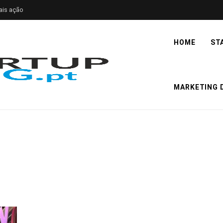
ais ação
HOME
ST
MARKETING D