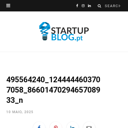
Search
F
I
L
for:
a
n
i
c
s
n
e
t
k
b
a
e
o
g
d
o
r
I
495564240_124444460370
k
a
n
7058_86601470294657089
m
33_n
10 MAIO, 2025