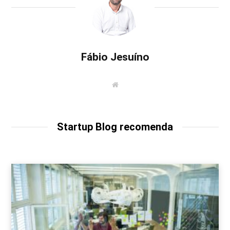
Fábio Jesuíno
W
e
b
s
i
t
Startup Blog recomenda
e