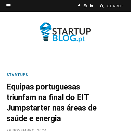
Search
F
I
L
for:
a
n
i
c
s
n
e
t
k
b
a
e
o
g
d
STARTUPS
o
r
I
Equipas portuguesas
k
a
n
triunfam na final do EIT
m
Jumpstarter nas áreas de
saúde e energia
29 NOVEMBRO, 2024