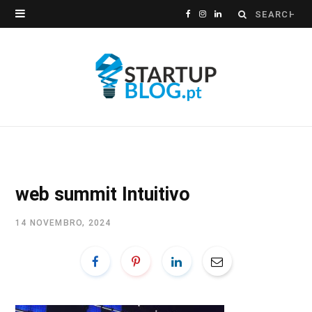
Search
F
I
L
for:
a
n
i
c
s
n
e
t
k
b
a
e
o
g
d
o
r
I
web summit Intuitivo
k
a
n
14 NOVEMBRO, 2024
m