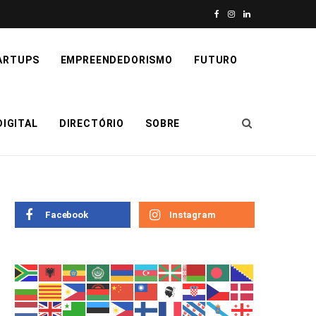
F
I
L
a
n
i
ARTUPS
EMPREENDEDORISMO
FUTURO
c
s
n
e
t
k
IGITAL
DIRECTÓRIO
SOBRE
b
a
e
o
g
d
o
r
I
k
a
n
Facebook
Instagram
m