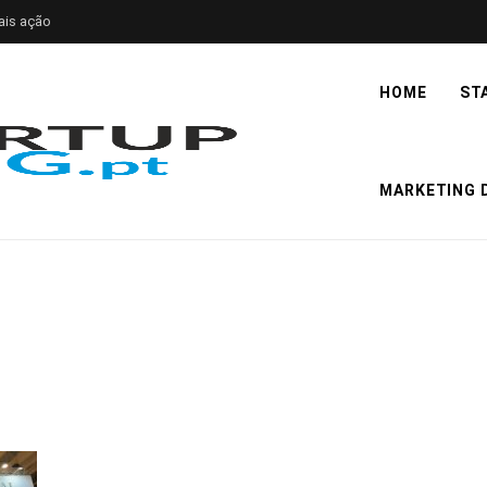
ais ação
HOME
ST
MARKETING D