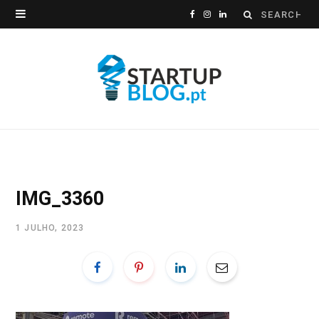
Search
F
I
L
for:
a
n
i
c
s
n
e
t
k
b
a
e
o
g
d
o
r
I
IMG_3360
k
a
n
1 JULHO, 2023
m