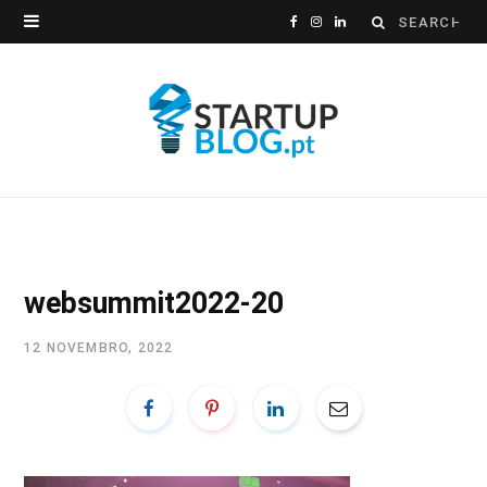
Search
F
I
L
for:
a
n
i
c
s
n
e
t
k
b
a
e
o
g
d
o
r
I
websummit2022-20
k
a
n
12 NOVEMBRO, 2022
m