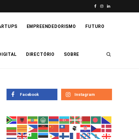
F
I
L
a
n
i
ARTUPS
EMPREENDEDORISMO
FUTURO
c
s
n
e
t
k
IGITAL
DIRECTÓRIO
SOBRE
b
a
e
o
g
d
o
r
I
k
a
n
Facebook
Instagram
m