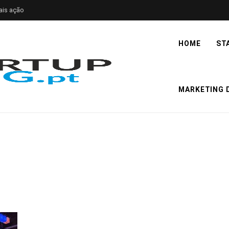
ais ação
HOME
ST
MARKETING D