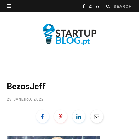
Search
F
I
L
for:
a
n
i
c
s
n
e
t
k
b
a
e
o
g
d
o
r
I
BezosJeff
k
a
n
28 JANEIRO, 2022
m