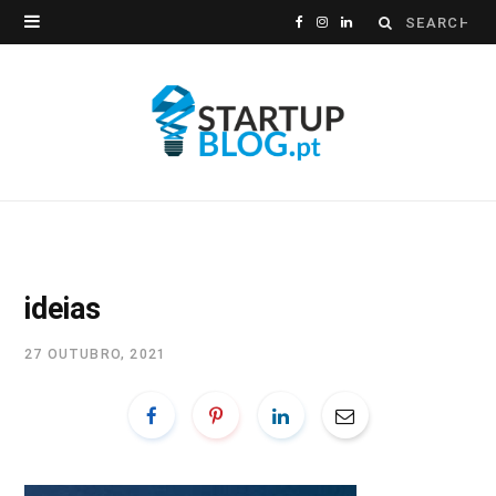
Search
F
I
L
for:
a
n
i
c
s
n
e
t
k
b
a
e
o
g
d
o
r
I
ideias
k
a
n
27 OUTUBRO, 2021
m