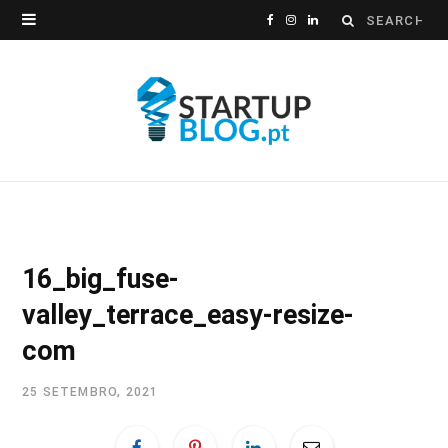
Search
F
I
L
for:
a
n
i
c
s
n
e
t
k
b
a
e
o
g
d
o
r
I
16_big_fuse-
k
a
n
valley_terrace_easy-resize-
m
com
25 SETEMBRO, 2021