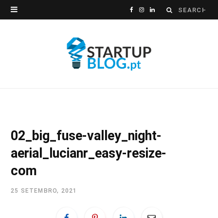
Search
F
I
L
for:
a
n
i
c
s
n
e
t
k
b
a
e
o
g
d
o
r
I
02_big_fuse-valley_night-
k
a
n
aerial_lucianr_easy-resize-
m
com
25 SETEMBRO, 2021