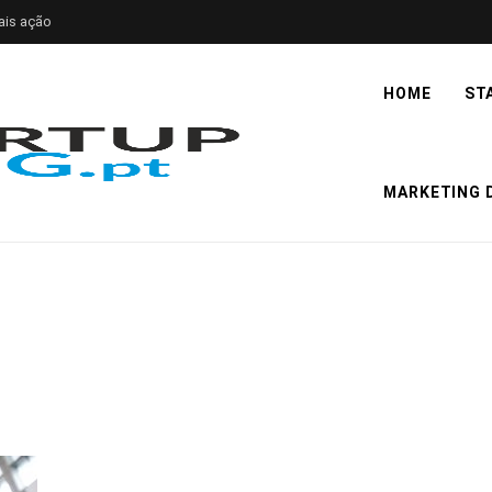
ais ação
HOME
ST
MARKETING D