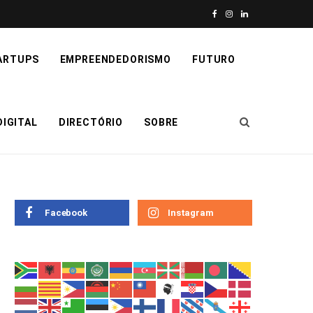
F
I
L
a
n
i
ARTUPS
EMPREENDEDORISMO
FUTURO
c
s
n
e
t
k
IGITAL
DIRECTÓRIO
SOBRE
b
a
e
o
g
d
o
r
I
k
a
n
Facebook
Instagram
m