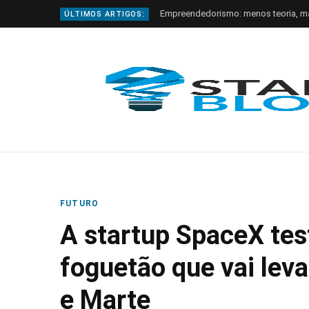
Empreendedorismo: menos teoria, m
ÚLTIMOS ARTIGOS:
FUTURO
A startup SpaceX te
foguetão que vai lev
e Marte