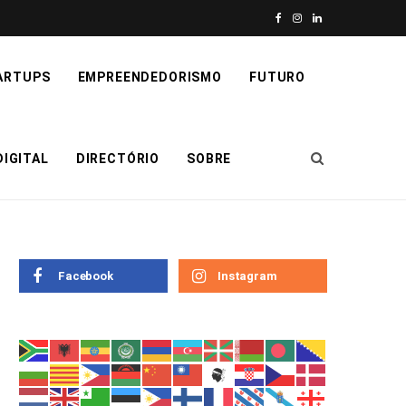
F
I
L
a
n
i
ARTUPS
EMPREENDEDORISMO
FUTURO
c
s
n
e
t
k
IGITAL
DIRECTÓRIO
SOBRE
b
a
e
o
g
d
o
r
I
k
a
n
Facebook
Instagram
m