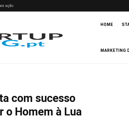
ais ação
HOME
ST
MARKETING D
sta com sucesso
ar o Homem à Lua