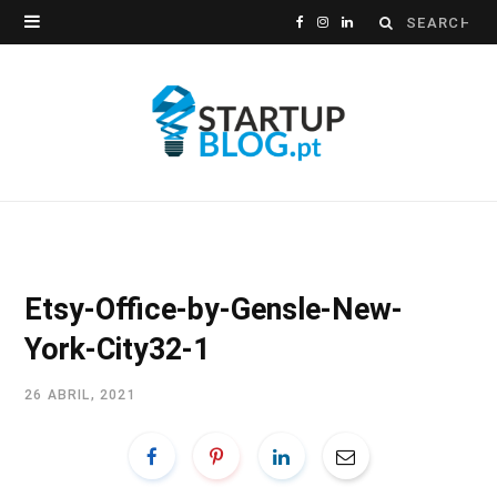
Search
F
I
L
for:
a
n
i
c
s
n
e
t
k
b
a
e
o
g
d
o
r
I
Etsy-Office-by-Gensle-New-
k
a
n
York-City32-1
m
26 ABRIL, 2021