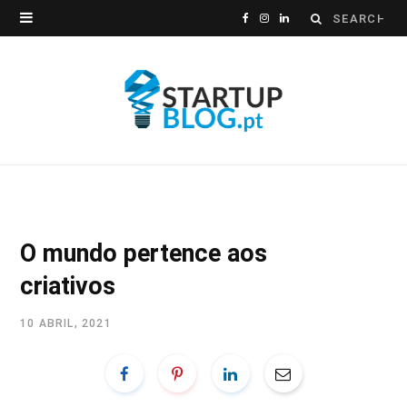
Search
F
I
L
for:
a
n
i
c
s
n
e
t
k
b
a
e
o
g
d
o
r
I
O mundo pertence aos
k
a
n
criativos
m
10 ABRIL, 2021