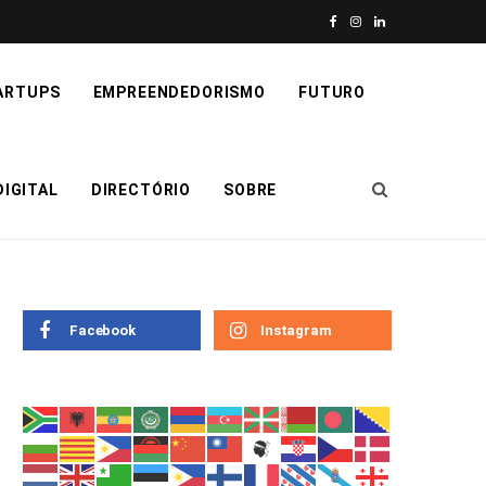
F
I
L
a
n
i
ARTUPS
EMPREENDEDORISMO
FUTURO
c
s
n
e
t
k
IGITAL
DIRECTÓRIO
SOBRE
b
a
e
o
g
d
o
r
I
k
a
n
Facebook
Instagram
m