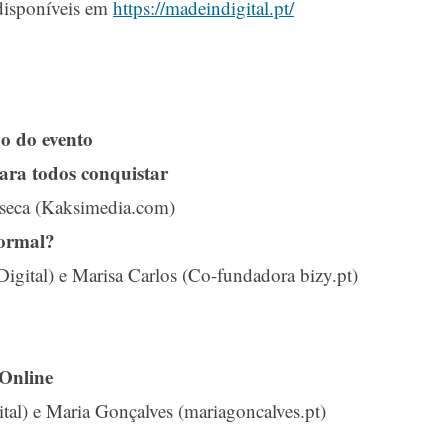
 disponíveis em
https://madeindigital.pt/
o do evento
ra todos conquistar
nseca (Kaksimedia.com)
ormal?
gital) e Marisa Carlos (Co-fundadora bizy.pt)
 Online
tal) e Maria Gonçalves (mariagoncalves.pt)