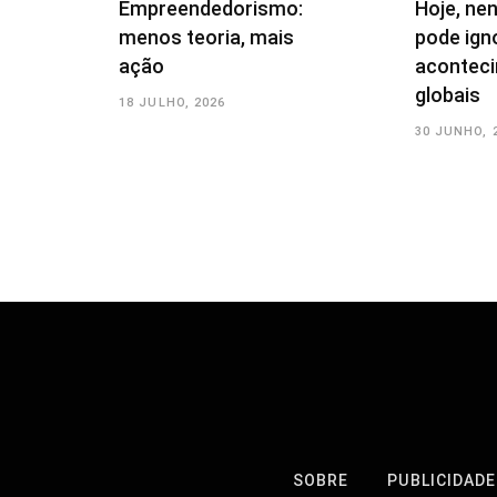
Empreendedorismo:
Hoje, ne
menos teoria, mais
pode ign
ação
acontec
globais
18 JULHO, 2026
30 JUNHO, 
SOBRE
PUBLICIDADE