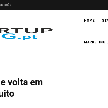
ais ação
HOME
ST
MARKETING D
de volta em
uito