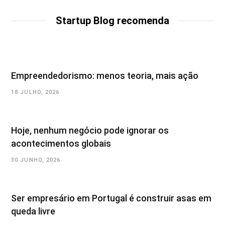
s
i
t
Startup Blog recomenda
e
Empreendedorismo: menos teoria, mais ação
18 JULHO, 2026
Hoje, nenhum negócio pode ignorar os
acontecimentos globais
30 JUNHO, 2026
Ser empresário em Portugal é construir asas em
queda livre