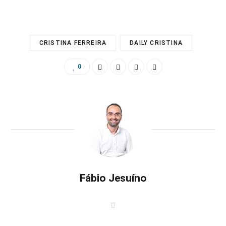
CRISTINA FERREIRA
DAILY CRISTINA
0
Fábio Jesuíno
W
e
b